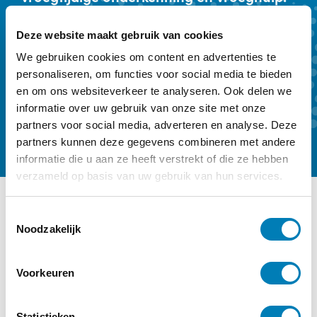
Ons kwartaalmagazine biedt achtergrond
Deze website maakt gebruik van cookies
en verdieping. Een abonnement kost €
We gebruiken cookies om content en advertenties te
59,- per jaar.
personaliseren, om functies voor social media te bieden
en om ons websiteverkeer te analyseren. Ook delen we
Kennismaken
Abonneren
informatie over uw gebruik van onze site met onze
partners voor social media, adverteren en analyse. Deze
partners kunnen deze gegevens combineren met andere
informatie die u aan ze heeft verstrekt of die ze hebben
verzameld op basis van uw gebruik van hun services.
T
Ander interessant nieuws
Noodzakelijk
o
e
Categorie:
Baby, Trauma / Stress
s
Voorkeuren
t
e
m
Statistieken