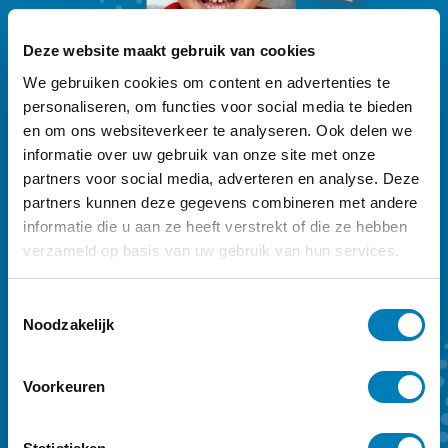
Deze website maakt gebruik van cookies
We gebruiken cookies om content en advertenties te
personaliseren, om functies voor social media te bieden
en om ons websiteverkeer te analyseren. Ook delen we
Ontdek
ons Vroeg-magazine
informatie over uw gebruik van onze site met onze
partners voor social media, adverteren en analyse. Deze
Vakblad Vroeg is er voor professionals die
partners kunnen deze gegevens combineren met andere
informatie die u aan ze heeft verstrekt of die ze hebben
werken in de geboortezorg en met
verzameld op basis van uw gebruik van hun services.
kinderen tot zeven jaar en hun ouders.
Sleutelwoorden zijn preventie,
T
vroegtijdige onderkenning en vroeghulp.
Noodzakelijk
o
e
Ons kwartaalmagazine biedt achtergrond
s
en verdieping. Een abonnement kost €
Voorkeuren
t
59,- per jaar.
e