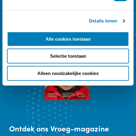
g
s
Details tonen
s
e
l
Alle cookies toestaan
e
c
Selectie toestaan
t
i
e
Alleen noodzakelijke cookies
Ontdek
ons Vroeg-magazine