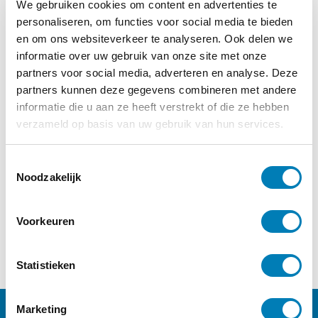
We gebruiken cookies om content en advertenties te
personaliseren, om functies voor social media te bieden
en om ons websiteverkeer te analyseren. Ook delen we
informatie over uw gebruik van onze site met onze
toverdruppels
partners voor social media, adverteren en analyse. Deze
partners kunnen deze gegevens combineren met andere
€
17,00
informatie die u aan ze heeft verstrekt of die ze hebben
Lees verder
verzameld op basis van uw gebruik van hun services.
T
Noodzakelijk
o
e
←
1
2
s
Voorkeuren
t
e
m
Statistieken
m
i
Marketing
n