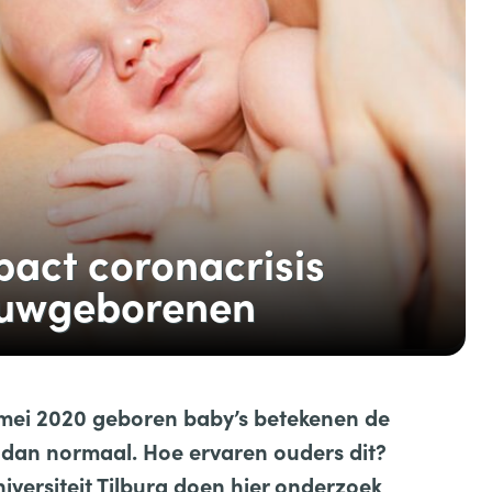
act coronacrisis
ieuwgeborenen
 mei 2020 geboren baby’s betekenen de
dan normaal. Hoe ervaren ouders dit?
versiteit Tilburg doen hier onderzoek