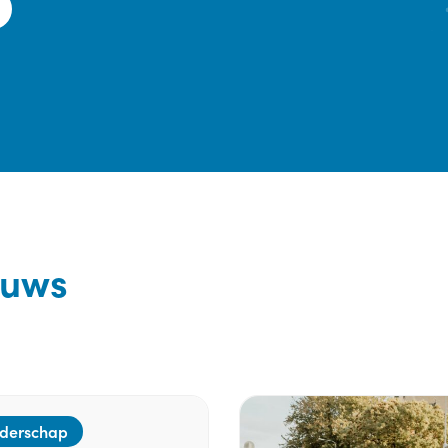
euws
derschap