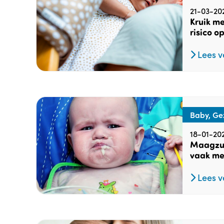
21-03-20
Kruik me
risico 
Lees v
Baby, Ge
18-01-20
Maagzu
vaak me
Lees v