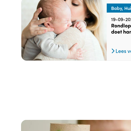
Baby, Hu
19-09-20
Rondlop
doet har
Lees v