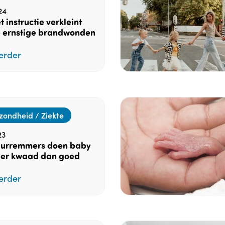
24
t instructie verkleint
op ernstige brandwonden
erder
zondheid / Ziekte
23
urremmers doen baby
er kwaad dan goed
erder