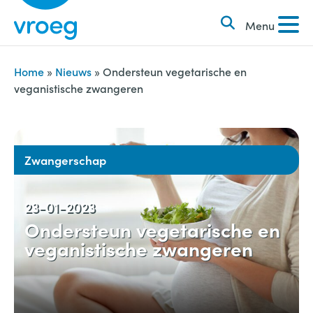
k
S
e
Menu
k
n
i
n
p
Home
»
Nieuws
»
Ondersteun vegetarische en
a
veganistische zwangeren
t
a
o
r
c
:
o
Zwangerschap
n
t
23-01-2023
e
Ondersteun vegetarische en
n
veganistische zwangeren
t