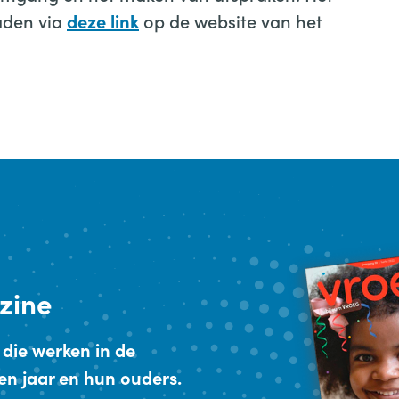
oaden via
op de website van het
deze link
zine
 die werken in de
en jaar en hun ouders.