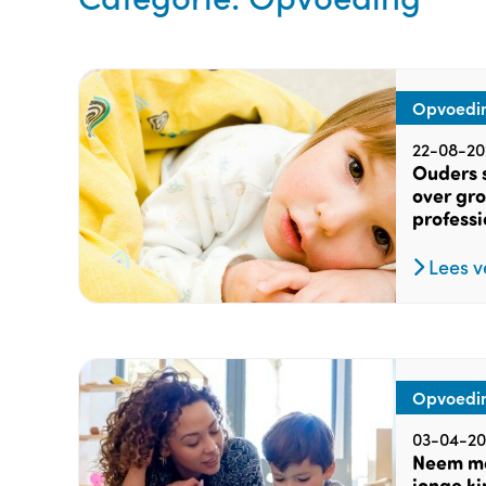
Opvoedi
22-08-20
Ouders 
over gro
professi
Lees v
Opvoedi
03-04-20
Neem me
jonge ki