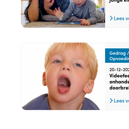
Lees v
Gedrag /
Opvoedi
20-12-20
Videofe
onhande
doorbre
Lees v