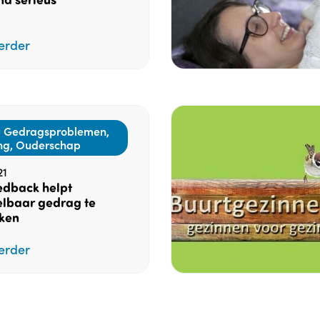
erder
 Gedragsproblemen,
ng, Ouderschap
21
edback helpt
lbaar gedrag te
ken
erder