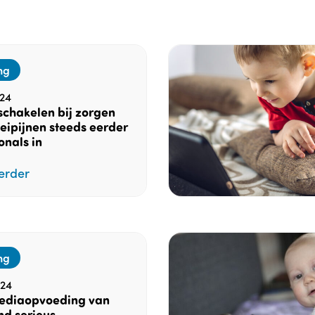
ng
24
schakelen bij zorgen
eipijnen steeds eerder
onals in
erder
ng
24
diaopvoeding van
nd serieus