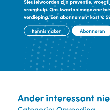
Sleutelwoorden zijn preventie, vroegt
vroeghulp. Ons kwartaalmagazine bie
verdieping. Een abonnement kost € 59,
Kennismaken
Abonneren
Ander interessant ni
Categorie:
Opvoeding