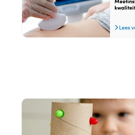
Meetins
kwalitei
Lees v