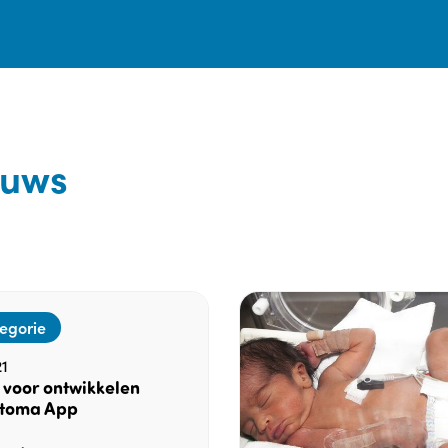
euws
egorie
1
 voor ontwikkelen
Stoma App