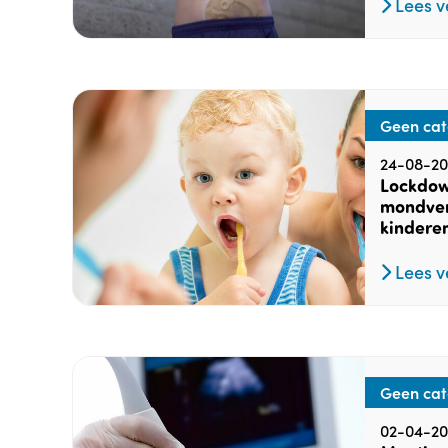
Lees v
Geen cat
24-08-20
Lockdow
mondver
kindere
Lees v
Geen cat
02-04-20