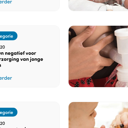
erder
egorie
20
n negatief voor
zorging van jonge
n
erder
egorie
20