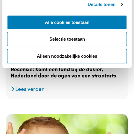
Details tonen
s
e
l
Alle cookies toestaan
e
c
Selectie toestaan
t
Gezondheid / Ziekte, Maatschappij,
i
Recensies
e
Alleen noodzakelijke cookies
02-06-2026
Recensie: Komt een land bij de dokter,
Nederland door de ogen van een straatarts
Lees verder