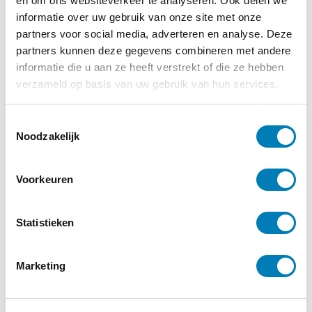
en om ons websiteverkeer te analyseren. Ook delen we
informatie over uw gebruik van onze site met onze
Ander interessant nieuws
partners voor social media, adverteren en analyse. Deze
Categorie:
Gezondheid / Ziekte
partners kunnen deze gegevens combineren met andere
informatie die u aan ze heeft verstrekt of die ze hebben
verzameld op basis van uw gebruik van hun services.
T
Noodzakelijk
o
e
s
Voorkeuren
t
e
m
Statistieken
m
i
Marketing
n
g
s