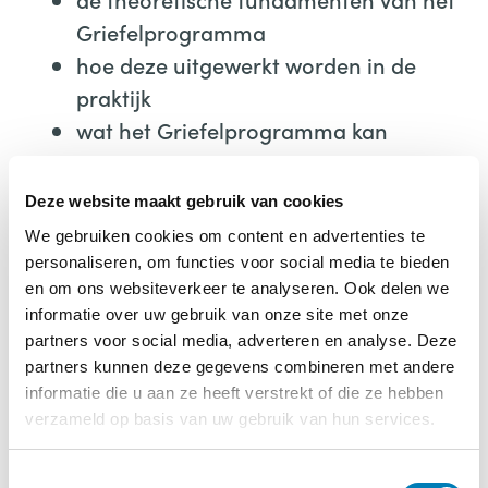
Griefelprogramma
hoe deze uitgewerkt worden in de
praktijk
wat het Griefelprogramma kan
betekenen in de ouder-kindrelatie
Wat ervoor nodig is om zelf het
Deze website maakt gebruik van cookies
Griefelprogramma uit te kunnen voeren
We gebruiken cookies om content en advertenties te
Eveline besluit haar webinar met praktische
personaliseren, om functies voor social media te bieden
handvaten voor de praktijk.
en om ons websiteverkeer te analyseren. Ook delen we
informatie over uw gebruik van onze site met onze
Ja, ik wil dit webinar nabestellen >>
partners voor social media, adverteren en analyse. Deze
partners kunnen deze gegevens combineren met andere
informatie die u aan ze heeft verstrekt of die ze hebben
Dit is een opgenomen webinar
verzameld op basis van uw gebruik van hun services.
Deelnameprijs: 29,95
Organisatie: IMH Nederland en Vakblad
T