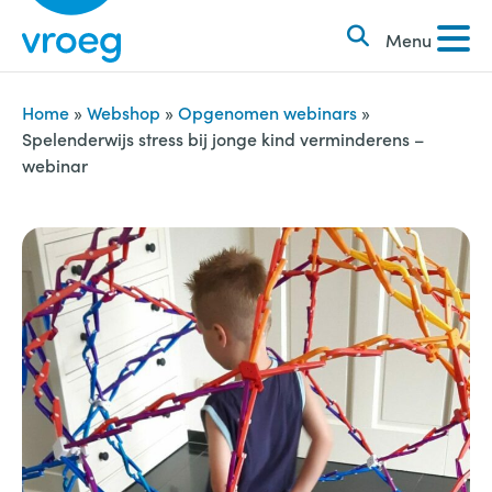
k
S
e
Menu
k
n
i
n
p
Home
»
Webshop
»
Opgenomen webinars
»
a
Spelenderwijs stress bij jonge kind verminderens –
t
webinar
a
o
r
c
:
o
n
t
e
n
t