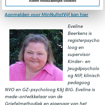
Alleen noodzakelijke cookies
webinars.
Aanmelden voor MinNultotVijf kan hier
Eveline
Beerkens is
registerpsycho
loog en
supervisor
Kinder- en
Jeugdpsycholo
og NIP, klinisch
pedagoog
NVO en GZ-psycholoog K&J BIG. Eveline is
mede-ontwikkelaar van de
Griefelmethodiek en eigenaar van het