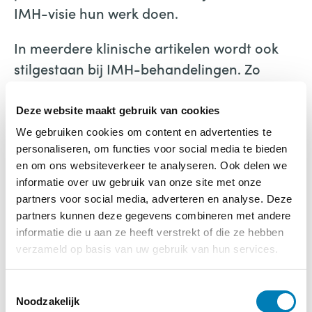
IMH-visie hun werk doen.
In meerdere klinische artikelen wordt ook
stilgestaan bij IMH-behandelingen. Zo
kijken een behandelaar en het gezin zelf
terug op een therapietraject.
Deze website maakt gebruik van cookies
We gebruiken cookies om content en advertenties te
Nieuwsgierig? Neem dan een kijkje in de
personaliseren, om functies voor social media te bieden
inhoud en blader door de pagina’s met
en om ons websiteverkeer te analyseren. Ook delen we
informatie over uw gebruik van onze site met onze
achtergrondinformatie.
partners voor social media, adverteren en analyse. Deze
partners kunnen deze gegevens combineren met andere
Preview inhoud IMH Glossy
informatie die u aan ze heeft verstrekt of die ze hebben
verzameld op basis van uw gebruik van hun services.
Bezoekers van het
Congres IMH
T
Noodzakelijk
BinnensteBuiten
ontvangen de glossy ter
o