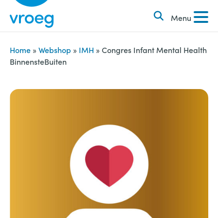
k
S
e
Menu
k
n
i
n
p
Home
»
Webshop
»
IMH
»
Congres Infant Mental Health
a
BinnensteBuiten
t
a
o
r
c
:
o
n
t
e
n
t