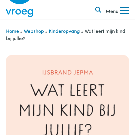
k
S
e
Menu
k
n
i
n
p
Home
»
Webshop
»
Kinderopvang
»
Wat leert mijn kind
a
bij jullie?
t
a
o
r
c
:
o
n
t
e
n
t