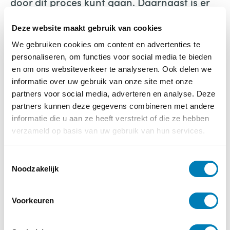
door dit proces kunt gaan. Daarnaast is er
uitgebreid aandacht voor de rol, taken en
Deze website maakt gebruik van cookies
competenties van de coach. Verder vind je
We gebruiken cookies om content en advertenties te
door het hele boek allerlei informatieve
personaliseren, om functies voor social media te bieden
vensters, die aanzetten tot nadenken over
en om ons websiteverkeer te analyseren. Ook delen we
de eigen kinderopvangorganisatie en het
informatie over uw gebruik van onze site met onze
verhogen van de educatieve kwaliteit.
partners voor social media, adverteren en analyse. Deze
partners kunnen deze gegevens combineren met andere
Wat leert mijn kind bij jullie?
informatie die u aan ze heeft verstrekt of die ze hebben
verzameld op basis van uw gebruik van hun services.
IJsbrand Jepma
Uitgeverij Pica
T
Noodzakelijk
o
e
s
Voorkeuren
t
e