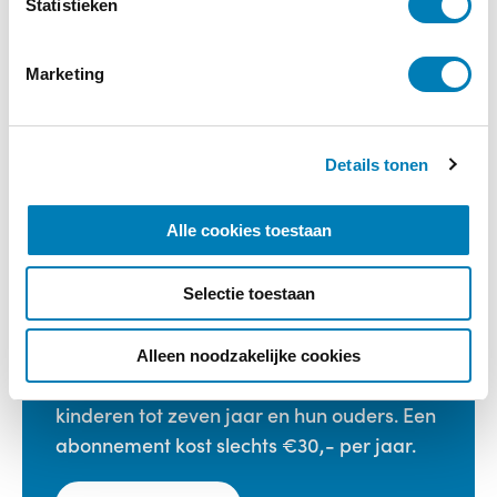
m
Statistieken
Wat leert mijn kind bij jullie?
m
i
Marketing
n
€
25,00
g
s
Bestellen
Details tonen
s
e
l
Categorieën:
Boeken
,
Kinderopvang
Alle cookies toestaan
e
c
Selectie toestaan
t
i
Vakblad Vroeg is er voor professionals die
e
Alleen noodzakelijke cookies
werken in de geboortezorg en met
kinderen tot zeven jaar en hun ouders. Een
abonnement kost slechts €30,- per jaar.