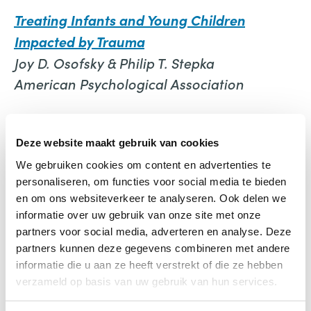
Treating Infants and Young Children
Impacted by Trauma
Joy D. Osofsky & Philip T. Stepka
American Psychological Association
Deze website maakt gebruik van cookies
We gebruiken cookies om content en advertenties te
personaliseren, om functies voor social media te bieden
en om ons websiteverkeer te analyseren. Ook delen we
Treating Infants and Young
informatie over uw gebruik van onze site met onze
Children Impacted by Trauma
partners voor social media, adverteren en analyse. Deze
partners kunnen deze gegevens combineren met andere
€
37,99
informatie die u aan ze heeft verstrekt of die ze hebben
verzameld op basis van uw gebruik van hun services.