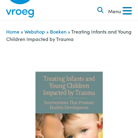
k
S
e
Menu
k
n
i
n
p
Home
»
Webshop
»
Boeken
»
Treating Infants and Young
a
Children Impacted by Trauma
t
a
o
r
c
:
o
n
t
e
n
t