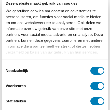
€
24,00
Deze website maakt gebruik van cookies
We gebruiken cookies om content en advertenties te
Bestellen
personaliseren, om functies voor social media te bieden
en om ons websiteverkeer te analyseren. Ook delen we
informatie over uw gebruik van onze site met onze
Categorie:
Boeken
partners voor social media, adverteren en analyse. Deze
partners kunnen deze gegevens combineren met andere
informatie die u aan ze heeft verstrekt of die ze hebben
verzameld op basis van uw gebruik van hun services.
Vakblad Vroeg is er voor professionals die
werken in de geboortezorg en met
T
Noodzakelijk
kinderen tot zeven jaar en hun ouders. Een
o
abonnement kost slechts €30,- per jaar.
e
s
Voorkeuren
t
Abonneren
e
m
Statistieken
m