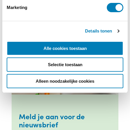
i
Marketing
n
g
s
Details tonen
s
e
l
Alle cookies toestaan
e
c
Selectie toestaan
t
i
e
Alleen noodzakelijke cookies
Meld je aan voor de
nieuwsbrief