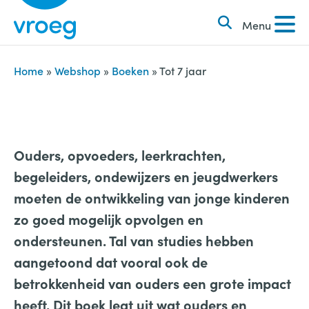
k
S
e
Menu
k
n
i
n
p
Home
»
Webshop
»
Boeken
»
Tot 7 jaar
a
t
a
o
r
c
:
o
Ouders, opvoeders, leerkrachten,
n
begeleiders, ondewijzers en jeugdwerkers
t
moeten de ontwikkeling van jonge kinderen
e
zo goed mogelijk opvolgen en
n
ondersteunen. Tal van studies hebben
t
aangetoond dat vooral ook de
betrokkenheid van ouders een grote impact
heeft. Dit boek legt uit wat ouders en