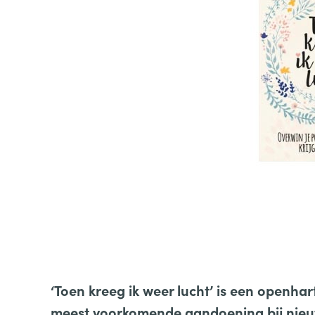
‘Toen kreeg ik weer lucht’ is een openhar
meest voorkomende aandoening bij nieuw