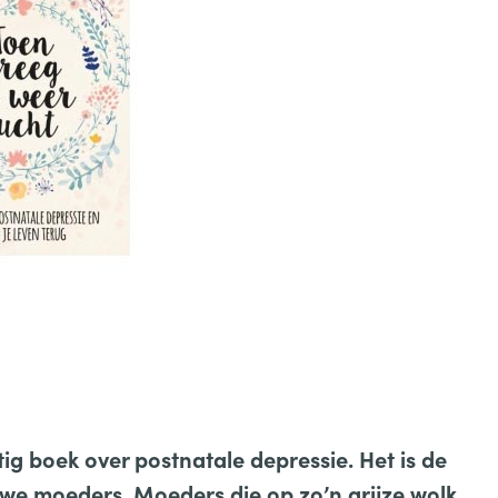
tig boek over postnatale depressie. Het is de
e moeders. Moeders die op zo’n grijze wolk