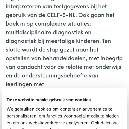
interpreteren van testgegevens bij het
gebruik van de CELF-5-NL. Ook gaan het
boek in op complexere situaties:
multidisciplinaire diagnostiek en
diagnostiek bij meertalige kinderen. Ten
slotte wordt de stap gezet naar het
opstellen van behandeldoelen, met inbegrip
van aandacht voor de relatie met onderwijs
en de ondersteuningsbehoefte van
leerlingen met
taalontwikkelingsstoornissen.
Deze website maakt gebruik van cookies
Taaldiagnostiek bij kinderen
We gebruiken cookies om content en advertenties te
Janneke de Waal-Bogers
personaliseren, om functies voor social media te bieden
Uitgeverij Pearson Benelux B.V
en om ons websiteverkeer te analyseren. Ook delen we