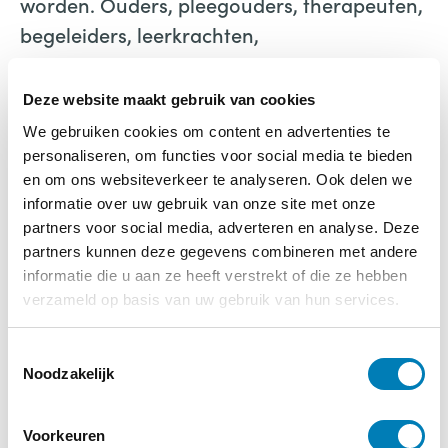
worden. Ouders, pleegouders, therapeuten,
begeleiders, leerkrachten,
verpleegkundigen en artsen en alle andere
professionals die met kinderen werken,
Deze website maakt gebruik van cookies
koester dit boek en geniet van alle
We gebruiken cookies om content en advertenties te
activiteiten die erin beschreven staan.”
Uit
personaliseren, om functies voor social media te bieden
het voorwoord van Leony Coppens
en om ons websiteverkeer te analyseren. Ook delen we
informatie over uw gebruik van onze site met onze
partners voor social media, adverteren en analyse. Deze
Spelenderwijs verbinden en hechten – met
partners kunnen deze gegevens combineren met andere
meer dan 100 spelletjes
informatie die u aan ze heeft verstrekt of die ze hebben
Micheline Mets
verzameld op basis van uw gebruik van hun services.
Uitgeverij SWP, ISBN: 9789088506932, 192
pagina’s
T
Noodzakelijk
o
e
s
Voorkeuren