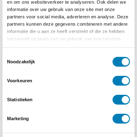
Slim Jong Kind
en om ons websiteverkeer te analyseren. Ook delen we
informatie over uw gebruik van onze site met onze
Betsy van de Grift
partners voor social media, adverteren en analyse. Deze
partners kunnen deze gegevens combineren met andere
informatie die u aan ze heeft verstrekt of die ze hebben
verzameld op basis van uw gebruik van hun services.
T
Noodzakelijk
o
Slim Jong Kind
e
s
Voorkeuren
€
25,95
t
e
m
Statistieken
Bestellen
m
i
Marketing
Categorieën:
Boeken
,
Brein
n
g
s