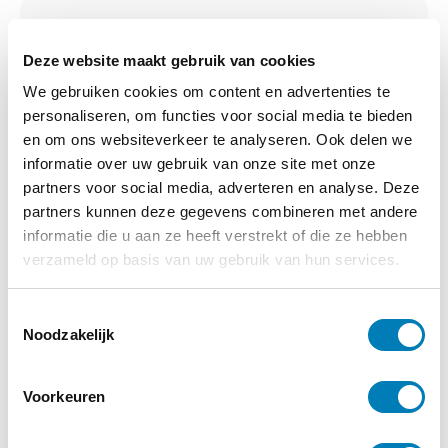
Rode touwen
Deze website maakt gebruik van cookies
€
19,95
We gebruiken cookies om content en advertenties te
personaliseren, om functies voor social media te bieden
en om ons websiteverkeer te analyseren. Ook delen we
Bestellen
informatie over uw gebruik van onze site met onze
partners voor social media, adverteren en analyse. Deze
Categorie:
Boeken
partners kunnen deze gegevens combineren met andere
informatie die u aan ze heeft verstrekt of die ze hebben
verzameld op basis van uw gebruik van hun services.
T
Vakblad Vroeg is er voor professionals die
Noodzakelijk
o
werken in de geboortezorg en met
e
kinderen tot zeven jaar en hun ouders. Een
s
Voorkeuren
abonnement kost slechts €30,- per jaar.
t
e