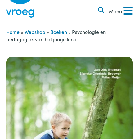
k
S
e
Menu
k
n
i
n
p
Home
»
Webshop
»
Boeken
»
Psychologie en
a
pedagogiek van het jonge kind
t
a
o
r
c
:
o
n
t
e
n
t