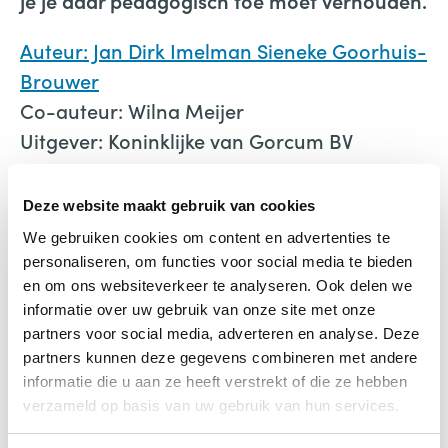
je je daar pedagogisch toe moet verhouden.
Auteur: Jan Dirk Imelman Sieneke Goorhuis-
Brouwer
Co-auteur: Wilna Meijer
Uitgever: Koninklijke van Gorcum BV
Deze website maakt gebruik van cookies
We gebruiken cookies om content en advertenties te
personaliseren, om functies voor social media te bieden
en om ons websiteverkeer te analyseren. Ook delen we
Psychologie en pedagogiek
informatie over uw gebruik van onze site met onze
van het jonge kind
partners voor social media, adverteren en analyse. Deze
partners kunnen deze gegevens combineren met andere
€
24,00
informatie die u aan ze heeft verstrekt of die ze hebben
verzameld op basis van uw gebruik van hun services.