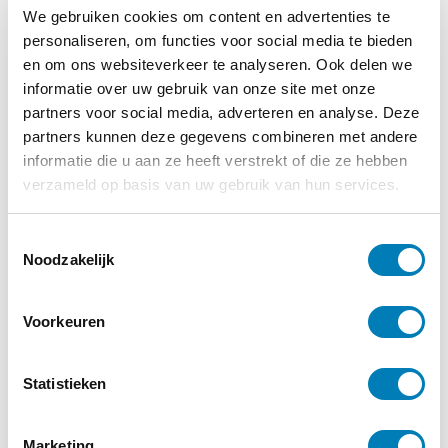
We gebruiken cookies om content en advertenties te
personaliseren, om functies voor social media te bieden
Christiaan Helmig en Evelien Speel
en om ons websiteverkeer te analyseren. Ook delen we
Oskar4kids
informatie over uw gebruik van onze site met onze
partners voor social media, adverteren en analyse. Deze
partners kunnen deze gegevens combineren met andere
informatie die u aan ze heeft verstrekt of die ze hebben
verzameld op basis van uw gebruik van hun services.
T
Noodzakelijk
o
e
Oskar
s
Voorkeuren
t
e
€
19,95
m
Statistieken
m
Bestellen
i
Marketing