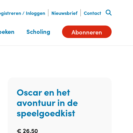
gistreren / Inloggen
Nieuwsbrief
Contact
oeken
Scholing
Abonneren
Oscar en het
avontuur in de
speelgoedkist
€
26,50