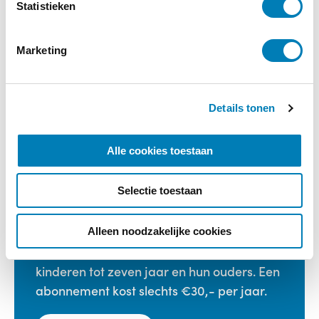
m
Statistieken
Moederteit
m
i
Marketing
n
€
27,99
g
s
Bestellen
Details tonen
s
e
l
Categorieën:
Boeken
,
Ouderschap
Alle cookies toestaan
e
c
Selectie toestaan
t
i
e
Vakblad Vroeg is er voor professionals die
Alleen noodzakelijke cookies
werken in de geboortezorg en met
kinderen tot zeven jaar en hun ouders. Een
abonnement kost slechts €30,- per jaar.