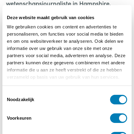
wetenschapsjournaliste in Hampshire,
Engeland. Ze werkte eerder bij pop-en
Deze website maakt gebruik van cookies
cultuurwebsite NME en The Daily Telegraph.
We gebruiken cookies om content en advertenties te
Haar artikelen over cultuur, wetenschap en
personaliseren, om functies voor social media te bieden
natuur zijn gepubliceerd in BBC Wildlife, The
en om ons websiteverkeer te analyseren. Ook delen we
Sunday Times, The Guardian en The New
informatie over uw gebruik van onze site met onze
Statesman.
partners voor social media, adverteren en analyse. Deze
partners kunnen deze gegevens combineren met andere
informatie die u aan ze heeft verstrekt of die ze hebben
Moederteit
verzameld op basis van uw gebruik van hun services.
Lucy Jones
Uitgeverij Nieuwszijds
T
Noodzakelijk
o
e
s
Voorkeuren
t
e