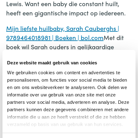
Lewis. Want een baby die constant huilt,
heeft een gigantische impact op iedereen.
Mijn liefste huilbaby, Sarah Cauberghs |
9789464018981 | Boeken | bol.com
Met dit
boek wil Sarah ouders in gelijkaardige
situaties en hun omgeving een hart onder
Deze website maakt gebruik van cookies
de riem steken en (h)erkenning geven. Hoe
We gebruiken cookies om content en advertenties te
kun je ouders van een huilbaby helpen? Hoe
personaliseren, om functies voor social media te bieden
kun je als ouder geholpen worden?
en om ons websiteverkeer te analyseren. Ook delen we
Daarnaast biedt ze ook perspectief, want
informatie over uw gebruik van onze site met onze
het huilen houdt ooit op – ook bij Lewis. En
partners voor social media, adverteren en analyse. Deze
partners kunnen deze gegevens combineren met andere
dan kunnen de tranen eindelijk
informatie die u aan ze heeft verstrekt of die ze hebben
plaatsmaken voor nieuwe, vrolijke
verzameld op basis van uw gebruik van hun services.
momenten. Sarah Cauberghs is leerkracht