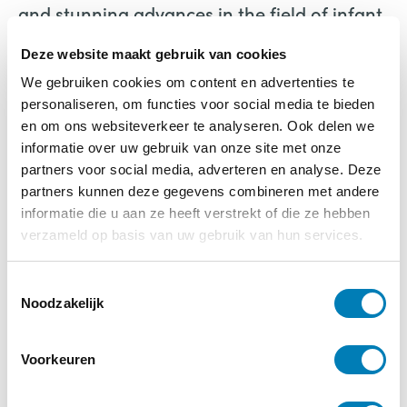
and stunning advances in the field of infant
and child microbiota and their role in
Deze website maakt gebruik van cookies
health, disease and prevention. As such, it is
We gebruiken cookies om content en advertenties te
an excellent resource for health care
personaliseren, om functies voor social media te bieden
professionals, students and researchers in
en om ons websiteverkeer te analyseren. Ook delen we
the field of life sciences.
informatie over uw gebruik van onze site met onze
partners voor social media, adverteren en analyse. Deze
Microbiota in health and disease
partners kunnen deze gegevens combineren met andere
informatie die u aan ze heeft verstrekt of die ze hebben
Pamela D. Browne
verzameld op basis van uw gebruik van hun services.
Wageningen Academic Publishers
T
Noodzakelijk
o
e
s
Voorkeuren
t
e