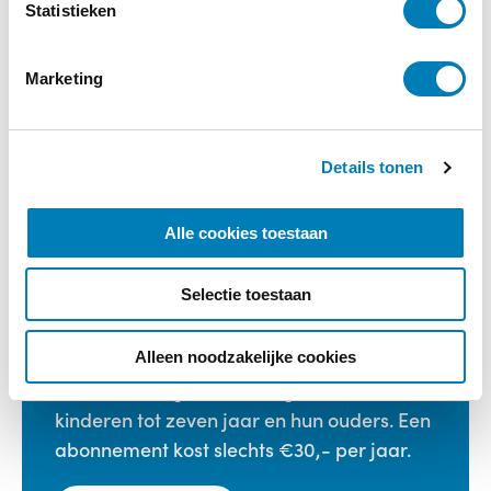
Microbiota in health and
m
Statistieken
disease
m
i
Marketing
n
€
132,95
g
s
Bestellen
Details tonen
s
e
l
Categorie:
Boeken
Alle cookies toestaan
e
c
Selectie toestaan
t
i
e
Vakblad Vroeg is er voor professionals die
Alleen noodzakelijke cookies
werken in de geboortezorg en met
kinderen tot zeven jaar en hun ouders. Een
abonnement kost slechts €30,- per jaar.