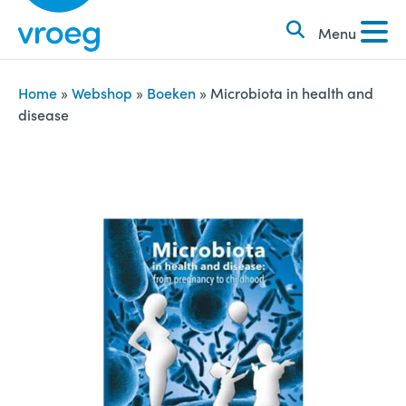
k
S
e
Menu
k
n
i
n
p
Home
»
Webshop
»
Boeken
»
Microbiota in health and
a
disease
t
a
o
r
c
:
o
n
t
e
n
t