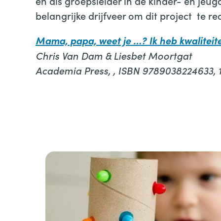
en als groepsleider in de kinder- en je
belangrijke drijfveer om dit project te re
Mama, papa, weet je …? Ik heb kwaliteit
Chris Van Dam & Liesbet Moortgat
Academia Press, , ISBN 9789038224633, 