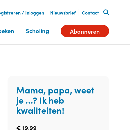
gistreren / Inloggen
Nieuwsbrief
Contact
oeken
Scholing
Abonneren
Mama, papa, weet
je …? Ik heb
kwaliteiten!
€
19,99