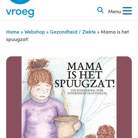
k
S
e
Menu
k
n
i
n
p
Home
»
Webshop
»
Gezondheid / Ziekte
»
Mama is het
a
spuugzat!
t
a
o
r
c
:
o
n
t
e
n
t