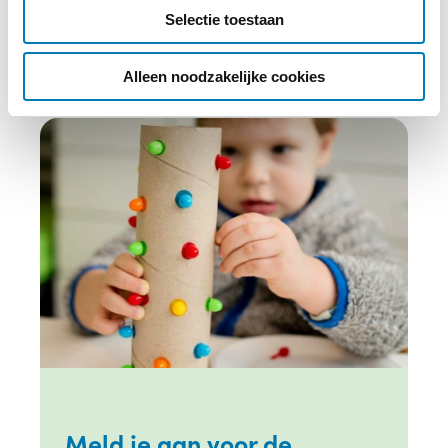
c
Selectie toestaan
t
i
e
Alleen noodzakelijke cookies
Meld je aan voor de