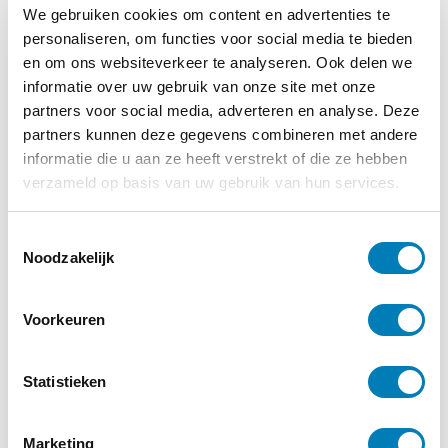
Psychotraumacentrum Zuid-Nederland van
We gebruiken cookies om content en advertenties te
Reinier van Arkel.
personaliseren, om functies voor social media te bieden
en om ons websiteverkeer te analyseren. Ook delen we
Mag ik bij jou?
informatie over uw gebruik van onze site met onze
partners voor social media, adverteren en analyse. Deze
Elise van Ee
partners kunnen deze gegevens combineren met andere
Uitgeverij Prometheus
informatie die u aan ze heeft verstrekt of die ze hebben
verzameld op basis van uw gebruik van hun services.
T
Noodzakelijk
o
e
s
Voorkeuren
Mag ik bij jou?
t
e
m
Statistieken
€
20,99
m
i
Marketing