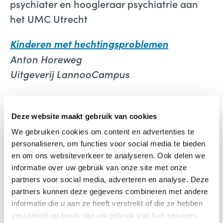
psychiater en hoogleraar psychiatrie aan
het UMC Utrecht
Kinderen met hechtingsproblemen
Anton Horeweg
Uitgeverij LannooCampus
Deze website maakt gebruik van cookies
We gebruiken cookies om content en advertenties te
personaliseren, om functies voor social media te bieden
en om ons websiteverkeer te analyseren. Ook delen we
Kinderen met
informatie over uw gebruik van onze site met onze
hechtingsproblemen in de
partners voor social media, adverteren en analyse. Deze
klas
partners kunnen deze gegevens combineren met andere
informatie die u aan ze heeft verstrekt of die ze hebben
verzameld op basis van uw gebruik van hun services.
€
35,99