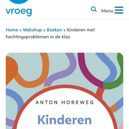
k
S
e
Menu
k
n
i
n
p
Home
»
Webshop
»
Boeken
»
Kinderen met
a
hechtingsproblemen in de klas
t
a
o
r
c
:
o
n
t
e
n
t