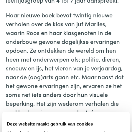
leeftijdsgroep van 4 tot 7 jaar aanspreekt.
Haar nieuwe boek bevat twintig nieuwe
verhalen over de klas van juf Marlies,
waarin Roos en haar klasgenoten in de
onderbouw gewone dagelijkse ervaringen
opdoen. Ze ontdekken de wereld om hen
heen met onderwerpen als; politie, dieren,
sneeuw en ijs, het vieren van je verjaardag,
naar de (oog)arts gaan etc. Maar naast dat
het gewone ervaringen zijn, ervaren ze het
soms net iets anders door hun visuele
beperking. Het zijn wederom verhalen die
veel herkenning en gespreksstof geven aan
deze groep kinderen, met aandacht voor
Deze website maakt gebruik van cookies
alle sociaal-emotionele aspecten.