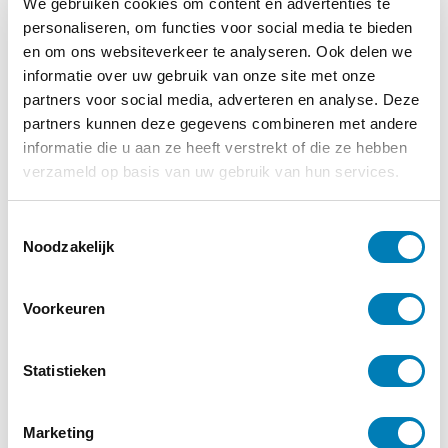
We gebruiken cookies om content en advertenties te
personaliseren, om functies voor social media te bieden
Kijken met je handen
en om ons websiteverkeer te analyseren. Ook delen we
Marja Knegt
informatie over uw gebruik van onze site met onze
SAAM Uitgeverij
partners voor social media, adverteren en analyse. Deze
partners kunnen deze gegevens combineren met andere
informatie die u aan ze heeft verstrekt of die ze hebben
verzameld op basis van uw gebruik van hun services.
T
Noodzakelijk
o
Kijken met je handen
e
s
Voorkeuren
t
€
19,95
e
m
Statistieken
m
Bestellen
i
Marketing
n