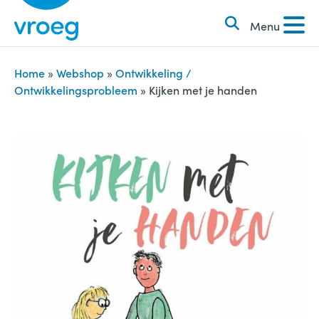
k
S
e
Menu
k
n
i
n
p
Home
»
Webshop
»
Ontwikkeling /
a
Ontwikkelingsprobleem
»
Kijken met je handen
t
a
o
r
c
:
o
n
t
e
n
t