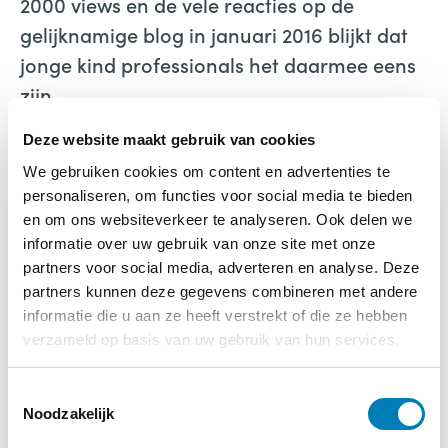
2000 views en de vele reacties op de
gelijknamige blog in januari 2016 blijkt dat
jonge kind professionals het daarmee eens
zijn.
Eerdere breinboeken van Betsy van de Grift:
Deze website maakt gebruik van cookies
Kinderkoppie (2009), Peuteren en Kleuteren
We gebruiken cookies om content en advertenties te
personaliseren, om functies voor social media te bieden
(2013) en recent uit 2015, De Lastige Kleuter.
en om ons websiteverkeer te analyseren. Ook delen we
Voor opiniërende blogs en informatie over
informatie over uw gebruik van onze site met onze
lezingen kunt u terecht op de website
partners voor social media, adverteren en analyse. Deze
www.betsyvandegrift.nl
partners kunnen deze gegevens combineren met andere
informatie die u aan ze heeft verstrekt of die ze hebben
Jongensbrein/Meisjesbrein
verzameld op basis van uw gebruik van hun services.
over genderverschillen en -strategieën voor
T
onderwijs en kinderopvang
Noodzakelijk
o
Betsy van de Grift
e