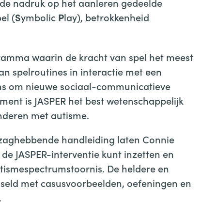
 de nadruk op het aanleren gedeelde
el (
ymbolic
lay), betrokkenheid
S
P
gramma waarin de kracht van spel het meest
n spelroutines in interactie met een
ans om nieuwe sociaal-communicatieve
oment is JASPER het best wetenschappelijk
deren met autisme.
ezaghebbende handleiding laten Connie
 de JASPER-interventie kunt inzetten en
autismespectrumstoornis. De heldere en
seld met casusvoorbeelden, oefeningen en
.