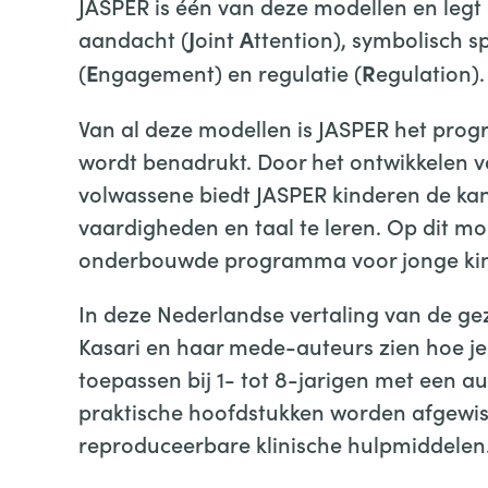
JASPER is één van deze modellen en legt
aandacht (
oint
ttention), symbolisch sp
J
A
(
ngagement) en regulatie (
egulation).
E
R
Van al deze modellen is JASPER het pro
wordt benadrukt. Door het ontwikkelen va
volwassene biedt JASPER kinderen de k
vaardigheden en taal te leren. Op dit m
onderbouwde programma voor jonge kin
In deze Nederlandse vertaling van de g
Kasari en haar mede-auteurs zien hoe je
toepassen bij 1- tot 8-jarigen met een 
praktische hoofdstukken worden afgewis
reproduceerbare klinische hulpmiddelen