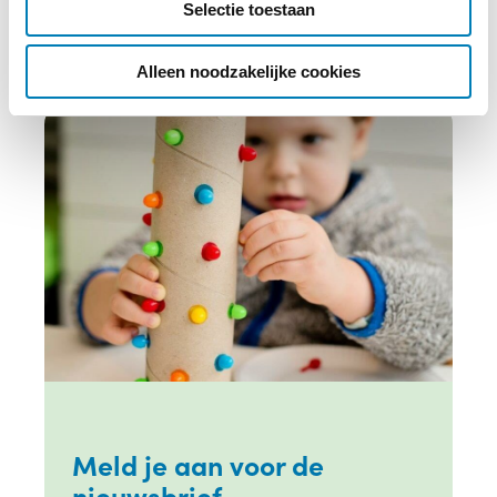
Selectie toestaan
t
i
e
Alleen noodzakelijke cookies
Meld je aan voor de
nieuwsbrief