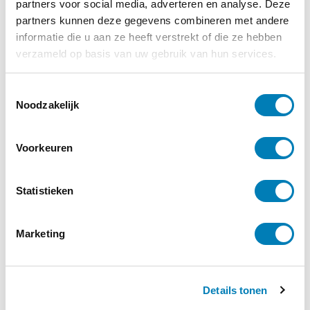
partners voor social media, adverteren en analyse. Deze
partners kunnen deze gegevens combineren met andere
informatie die u aan ze heeft verstrekt of die ze hebben
De intensive care voor
verzameld op basis van uw gebruik van hun services.
pasgeborenen – Handleiding
voor ouders
T
Noodzakelijk
o
€
12,50
e
s
Voorkeuren
t
Bestellen
e
m
Statistieken
Categorie:
Boeken
m
i
Marketing
n
g
s
Vakblad Vroeg is er voor professionals die
Details tonen
s
werken in de geboortezorg en met
e