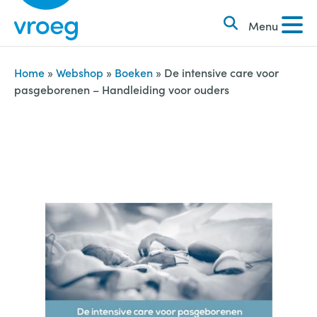
k
S
e
Menu
k
n
i
n
p
Home
»
Webshop
»
Boeken
»
De intensive care voor
a
pasgeborenen – Handleiding voor ouders
t
a
o
r
c
:
o
n
t
e
n
t