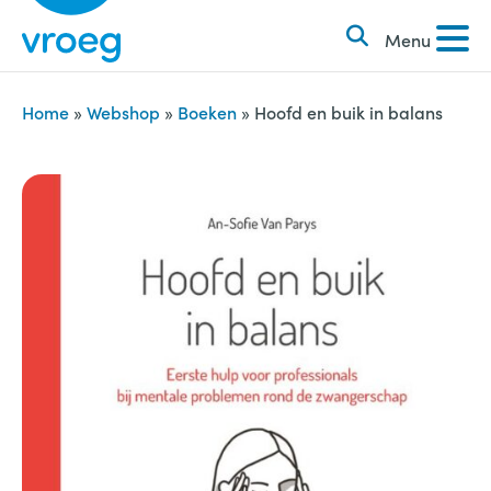
k
S
e
Menu
k
n
i
n
p
Home
»
Webshop
»
Boeken
»
Hoofd en buik in balans
a
t
a
o
r
c
:
o
n
t
e
n
t