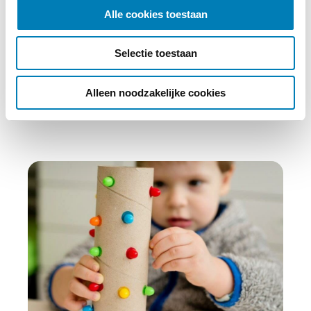
l
Alle cookies toestaan
abonnement kost slechts €30,- per jaar.
e
c
Abonneren
Selectie toestaan
t
i
e
Alleen noodzakelijke cookies