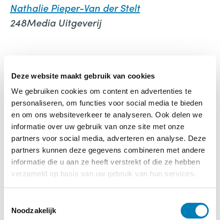
Nathalie Pieper-Van der Stelt
248Media Uitgeverij
Deze website maakt gebruik van cookies
We gebruiken cookies om content en advertenties te
personaliseren, om functies voor social media te bieden
Homeopathie voor kinderen
en om ons websiteverkeer te analyseren. Ook delen we
informatie over uw gebruik van onze site met onze
€
19,95
partners voor social media, adverteren en analyse. Deze
partners kunnen deze gegevens combineren met andere
informatie die u aan ze heeft verstrekt of die ze hebben
Bestellen
verzameld op basis van uw gebruik van hun services.
Categorie:
Boeken
T
Noodzakelijk
o