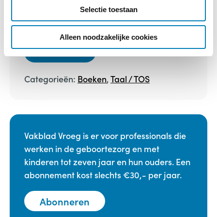
c
van taalontwikkeling in
Selectie toestaan
t
meertalige omgeving
i
e
Alleen noodzakelijke cookies
Bestellen
Categorieën:
Boeken
,
Taal / TOS
Vakblad Vroeg is er voor professionals die
werken in de geboortezorg en met
kinderen tot zeven jaar en hun ouders. Een
abonnement kost slechts €30,- per jaar.
Abonneren