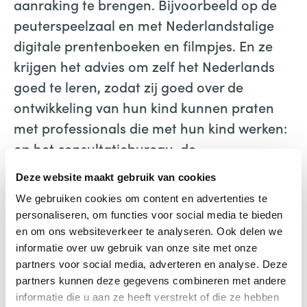
aanraking te brengen. Bijvoorbeeld op de
peuterspeelzaal en met Nederlandstalige
digitale prentenboeken en filmpjes. En ze
krijgen het advies om zelf het Nederlands
goed te leren, zodat zij goed over de
ontwikkeling van hun kind kunnen praten
met professionals die met hun kind werken:
op het consultatiebureau, de
peuterspeelzaal, op school.
Deze website maakt gebruik van cookies
Bestellen
We gebruiken cookies om content en advertenties te
personaliseren, om functies voor social media te bieden
Het handboek is in PDF vorm vrij
en om ons websiteverkeer te analyseren. Ook delen we
beschikbaar en te gebruiken: Kinderen die
informatie over uw gebruik van onze site met onze
meertalig opgroeien; Handboek voor
partners voor social media, adverteren en analyse. Deze
professionals (
Downloads – Pact
partners kunnen deze gegevens combineren met andere
informatie die u aan ze heeft verstrekt of die ze hebben
Poelenburg (pactpp.nl)
.