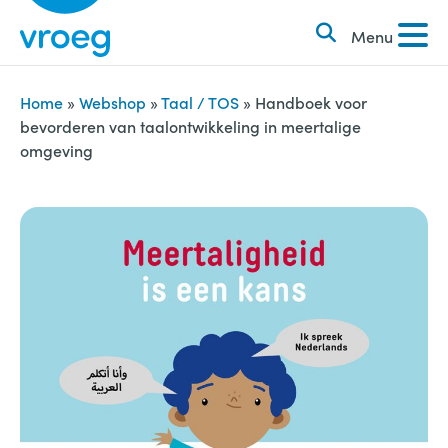
k
S
e
Menu
k
n
i
n
p
Home
»
Webshop
»
Taal / TOS
»
Handboek voor
a
bevorderen van taalontwikkeling in meertalige
t
omgeving
a
o
r
c
:
o
n
t
e
n
t