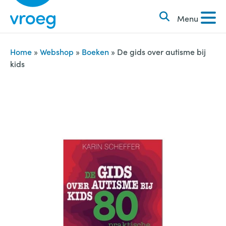
k
S
e
Menu
k
n
i
n
p
Home
»
Webshop
»
Boeken
»
De gids over autisme bij
a
kids
t
a
o
r
c
:
o
n
t
e
n
t