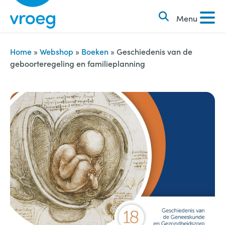
k
S
e
Menu
k
n
i
n
p
Home
»
Webshop
»
Boeken
»
Geschiedenis van de
a
geboorteregeling en familieplanning
t
a
o
r
c
:
o
n
t
e
n
t