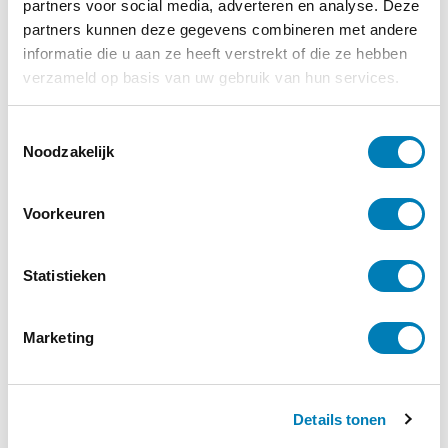
partners voor social media, adverteren en analyse. Deze
Geschiedenis van de
partners kunnen deze gegevens combineren met andere
informatie die u aan ze heeft verstrekt of die ze hebben
geboorteregeling en
verzameld op basis van uw gebruik van hun services.
familieplanning
T
€
30,00
Noodzakelijk
o
e
s
Bestellen
Voorkeuren
t
e
Categorieën:
Bevallen
,
Boeken
,
m
Statistieken
Zwangerschap
m
i
Marketing
n
g
s
Vakblad Vroeg is er voor professionals die
Details tonen
s
werken in de geboortezorg en met
e