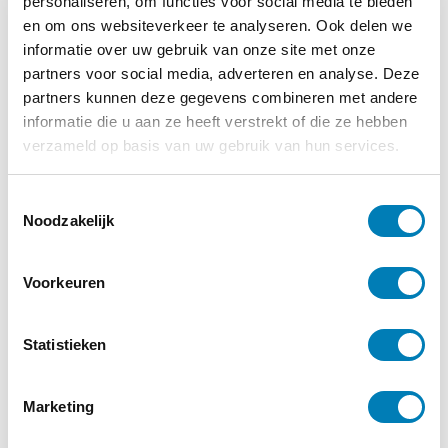
personaliseren, om functies voor social media te bieden
Politicologie, Master of Arts in de
en om ons websiteverkeer te analyseren. Ook delen we
informatie over uw gebruik van onze site met onze
Psychologie en studeerde psychotherapie
partners voor social media, adverteren en analyse. Deze
bij de RINO Groep. Zij is gespecialiseerd in
partners kunnen deze gegevens combineren met andere
Persoonsgericht Expreriëntiële
informatie die u aan ze heeft verstrekt of die ze hebben
psychotherapie en in Affect Fobie Therapie
verzameld op basis van uw gebruik van hun services.
(AFT). Verder werkt zij tevens als
T
cliëntgericht supervisor. Zij baseert zich in
Noodzakelijk
o
haar werk op de hechtingstheorie en werkt
e
onder meer met Affect Fobie Theorie (AFT).
s
Voorkeuren
Ze schreef eerder het boek
Ongemerkt
t
e
verder
. Een boek met vier verhalen achter
m
Statistieken
de DSM-5 classificaties van mensen die
m
klem zitten in het leven.
i
Marketing
n
Een gezin om op te bouwen
g