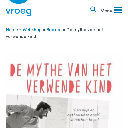
k
S
e
Menu
k
n
i
n
p
Home
»
Webshop
»
Boeken
»
De mythe van het
a
verwende kind
t
a
o
r
c
:
o
n
t
e
n
t