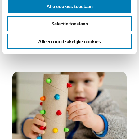
l
Alle cookies toestaan
abonnement kost slechts €30,- per jaar.
e
c
Abonneren
Selectie toestaan
t
i
e
Alleen noodzakelijke cookies