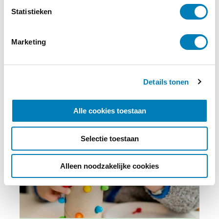
m
Statistieken
Abonneren
m
i
Marketing
n
g
s
Details tonen
s
e
l
Alle cookies toestaan
e
c
Selectie toestaan
t
i
e
Alleen noodzakelijke cookies