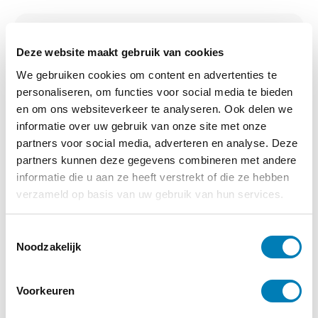
De kleine koning(in)
Deze website maakt gebruik van cookies
We gebruiken cookies om content en advertenties te
€
15,00
personaliseren, om functies voor social media te bieden
en om ons websiteverkeer te analyseren. Ook delen we
informatie over uw gebruik van onze site met onze
Bestellen
partners voor social media, adverteren en analyse. Deze
partners kunnen deze gegevens combineren met andere
Categorie:
Boeken
informatie die u aan ze heeft verstrekt of die ze hebben
verzameld op basis van uw gebruik van hun services.
T
Noodzakelijk
o
Vakblad Vroeg is er voor professionals die
e
werken in de geboortezorg en met
s
kinderen tot zeven jaar en hun ouders. Een
Voorkeuren
t
abonnement kost slechts €30,- per jaar.
e