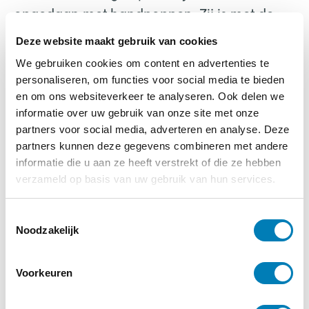
opgedaan met handpoppen. Zij is met de
handpop aan de slag gegaan binnen het
Deze website maakt gebruik van cookies
onderwijs, de kinderopvang, de
We gebruiken cookies om content en advertenties te
hulpverlening en de zorg. Telkens vormden
personaliseren, om functies voor social media te bieden
herkenbare pedagogische- en leersituaties
en om ons websiteverkeer te analyseren. Ook delen we
informatie over uw gebruik van onze site met onze
haar uitgangspunt.
partners voor social media, adverteren en analyse. Deze
partners kunnen deze gegevens combineren met andere
De handpop als pedagogisch hulpmiddel
informatie die u aan ze heeft verstrekt of die ze hebben
Helen Meurs
verzameld op basis van uw gebruik van hun services.
T
Noodzakelijk
o
e
s
Voorkeuren
t
De handpop als pedagogisch
e