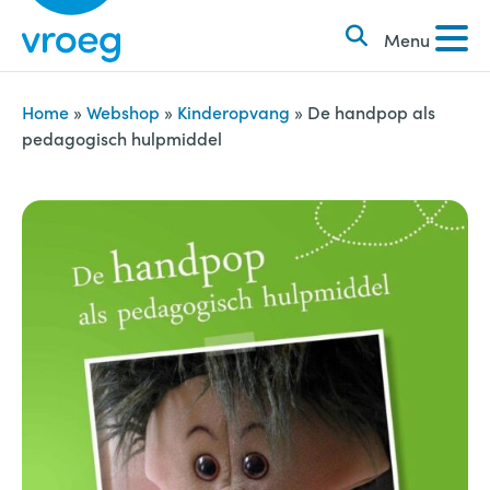
k
S
e
Menu
k
n
i
n
p
Home
»
Webshop
»
Kinderopvang
»
De handpop als
a
pedagogisch hulpmiddel
t
a
o
r
c
:
o
n
t
e
n
t