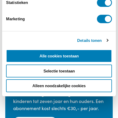
hulpmiddel
m
Statistieken
m
i
€
9,95
Marketing
n
g
Bestellen
s
Details tonen
s
e
Categorieën:
Boeken
,
Kinderopvang
,
Spel
l
/ Spelen
Alle cookies toestaan
e
c
Selectie toestaan
t
i
e
Alleen noodzakelijke cookies
Vakblad Vroeg is er voor professionals die
werken in de geboortezorg en met
kinderen tot zeven jaar en hun ouders. Een
abonnement kost slechts €30,- per jaar.