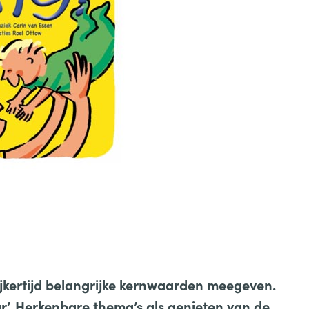
ijkertijd belangrijke kernwaarden meegeven.
ar’. Herkenbare thema’s als genieten van de