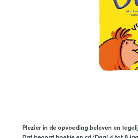
Plezier in de opvoeding beleven en tegel
Dat beoogt boekje en cd ‘Dag! 4 tot 8 ja