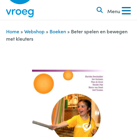
k
S
e
Menu
k
n
i
n
p
Home
»
Webshop
»
Boeken
»
Beter spelen en bewegen
a
met kleuters
t
a
o
r
c
:
o
n
t
e
n
t