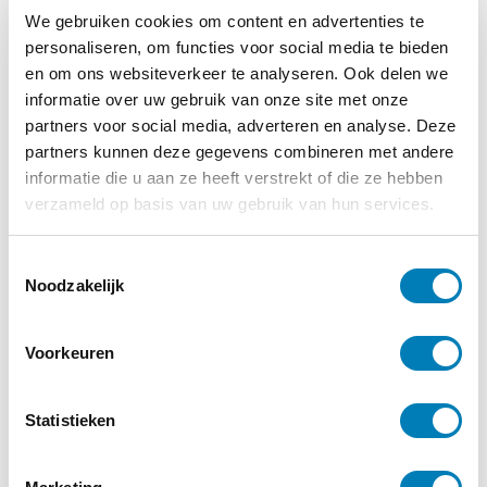
www.beterspelenenbewegenmetkleuters.nl
We gebruiken cookies om content en advertenties te
personaliseren, om functies voor social media te bieden
www.bewegingsonderwijsmetkleuters.nl
en om ons websiteverkeer te analyseren. Ook delen we
informatie over uw gebruik van onze site met onze
Beter spelen en bewegen met kleuters
partners voor social media, adverteren en analyse. Deze
Mariska Beenhakker en Theo de Groot
partners kunnen deze gegevens combineren met andere
informatie die u aan ze heeft verstrekt of die ze hebben
verzameld op basis van uw gebruik van hun services.
T
Noodzakelijk
o
e
Beter spelen en bewegen met
s
Voorkeuren
kleuters
t
e
m
Statistieken
€
49,00
m
i