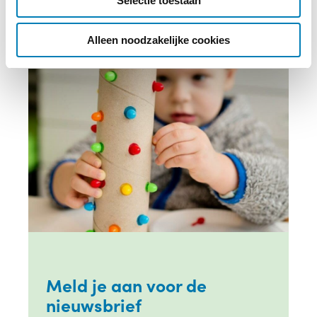
Selectie toestaan
t
i
e
Alleen noodzakelijke cookies
Meld je aan voor de
nieuwsbrief