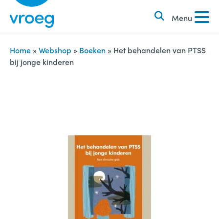
k
S
e
Menu
k
n
i
n
p
Home
»
Webshop
»
Boeken
»
Het behandelen van PTSS
a
bij jonge kinderen
t
a
o
r
c
:
o
n
t
e
n
t