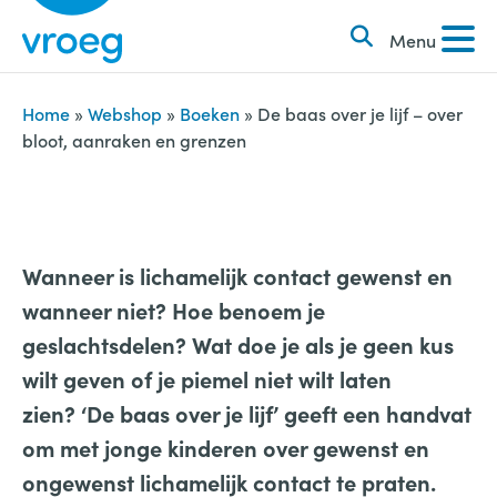
k
S
e
Menu
k
n
i
n
p
Home
»
Webshop
»
Boeken
»
De baas over je lijf – over
a
bloot, aanraken en grenzen
t
a
o
r
c
:
o
Wanneer is lichamelijk contact gewenst en
n
wanneer niet? Hoe benoem je
t
geslachtsdelen? Wat doe je als je geen kus
e
wilt geven of je piemel niet wilt laten
n
zien? ‘De baas over je lijf’ geeft een handvat
t
om met jonge kinderen over gewenst en
ongewenst lichamelijk contact te praten.