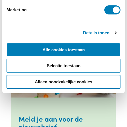
i
Marketing
n
g
s
Details tonen
s
e
l
Alle cookies toestaan
e
c
Selectie toestaan
t
i
e
Alleen noodzakelijke cookies
Meld je aan voor de
nieuwsbrief