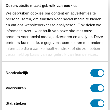
€
22,50
Deze website maakt gebruik van cookies
We gebruiken cookies om content en advertenties te
personaliseren, om functies voor social media te bieden
Bestellen
en om ons websiteverkeer te analyseren. Ook delen we
informatie over uw gebruik van onze site met onze
Categorie:
Boeken
partners voor social media, adverteren en analyse. Deze
partners kunnen deze gegevens combineren met andere
informatie die u aan ze heeft verstrekt of die ze hebben
verzameld op basis van uw gebruik van hun services.
Vakblad Vroeg is er voor professionals die
T
werken in de geboortezorg en met
Noodzakelijk
o
kinderen tot zeven jaar en hun ouders. Een
e
abonnement kost slechts €30,- per jaar.
s
Voorkeuren
t
Abonneren
e
m
Statistieken
m