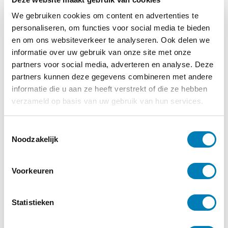
We gebruiken cookies om content en advertenties te
personaliseren, om functies voor social media te bieden
en om ons websiteverkeer te analyseren. Ook delen we
informatie over uw gebruik van onze site met onze
partners voor social media, adverteren en analyse. Deze
partners kunnen deze gegevens combineren met andere
informatie die u aan ze heeft verstrekt of die ze hebben
verzameld op basis van uw gebruik van hun services.
T
Noodzakelijk
o
e
s
Voorkeuren
t
Meld je aan voor de
e
nieuwsbrief
m
Statistieken
m
Op de hoogte blijven van alle
i