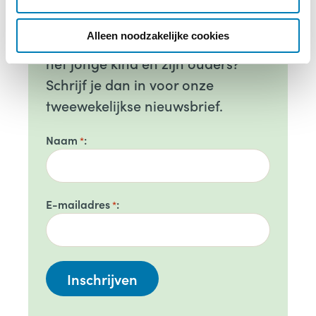
i
ontwikkelingen op het gebied van
e
Alleen noodzakelijke cookies
de geboortezorg en de zorg rond
het jonge kind en zijn ouders?
Schrijf je dan in voor onze
tweewekelijkse nieuwsbrief.
Naam
*
E-mailadres
*