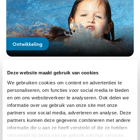
Ontwikkeling
09-06-2021
Deze website maakt gebruik van cookies
Verbeter zwemvaardigheid van
hulpbehoevende kinderen
We gebruiken cookies om content en advertenties te
personaliseren, om functies voor social media te bieden
Lees verder
en om ons websiteverkeer te analyseren. Ook delen we
informatie over uw gebruik van onze site met onze
partners voor social media, adverteren en analyse. Deze
partners kunnen deze gegevens combineren met andere
informatie die u aan ze heeft verstrekt of die ze hebben
verzameld op basis van uw gebruik van hun services.