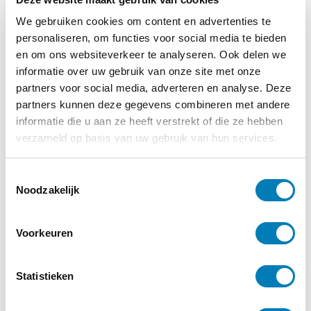
We gebruiken cookies om content en advertenties te
personaliseren, om functies voor social media te bieden
en om ons websiteverkeer te analyseren. Ook delen we
informatie over uw gebruik van onze site met onze
partners voor social media, adverteren en analyse. Deze
partners kunnen deze gegevens combineren met andere
informatie die u aan ze heeft verstrekt of die ze hebben
verzameld op basis van uw gebruik van hun services.
T
Noodzakelijk
o
e
s
Voorkeuren
t
Meld je aan voor de
e
nieuwsbrief
m
Statistieken
m
Op de hoogte blijven van alle
i