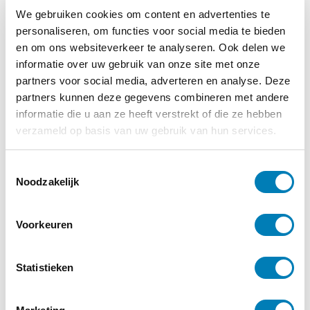
We gebruiken cookies om content en advertenties te
personaliseren, om functies voor social media te bieden
en om ons websiteverkeer te analyseren. Ook delen we
informatie over uw gebruik van onze site met onze
partners voor social media, adverteren en analyse. Deze
partners kunnen deze gegevens combineren met andere
informatie die u aan ze heeft verstrekt of die ze hebben
verzameld op basis van uw gebruik van hun services.
T
Noodzakelijk
o
e
s
Voorkeuren
t
Meld je aan voor de
e
nieuwsbrief
m
Statistieken
Op de hoogte blijven van alle
m
ontwikkelingen op het gebied van
i